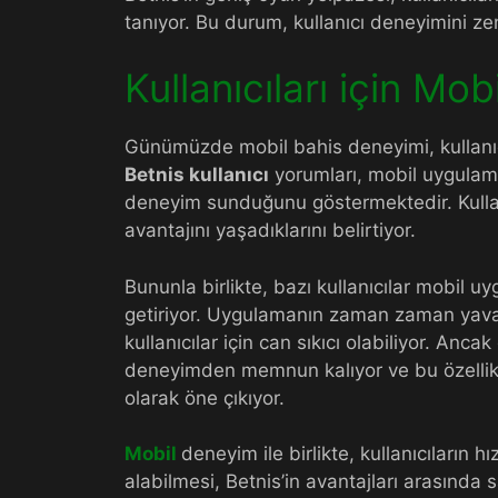
tanıyor. Bu durum, kullanıcı deneyimini zen
Kullanıcıları için Mo
Günümüzde mobil bahis deneyimi, kullanıcıl
Betnis kullanıcı
yorumları, mobil uygulama
deneyim sunduğunu göstermektedir. Kullanı
avantajını yaşadıklarını belirtiyor.
Bununla birlikte, bazı kullanıcılar mobil u
getiriyor. Uygulamanın zaman zaman yavaş
kullanıcılar için can sıkıcı olabiliyor. Anca
deneyimden memnun kalıyor ve bu özellik,
olarak öne çıkıyor.
Mobil
deneyim ile birlikte, kullanıcıların h
alabilmesi, Betnis’in avantajları arasında say