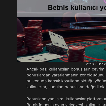
Betnis kullanı
Ancak bazı kullanıcılar, bonusların çevri
bonuslardan yararlanmanın zor olduğunu 
bu konuda karışık koşulların olduğu yönün
kullanıcılar, sunulan bonusların değerli o
Bonusların yanı sıra, kullanıcılar platfor
Betnis’in geniş oyun yelpazesi, kullanıcıla