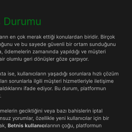
ns Durumu
ların en çok merak ettiği konulardan biridir. Birçok
lduğunu ve bu sayede güvenli bir ortam sunduğunu
da, ödemelerin zamanında yapıldığı ve müşteri
 dair olumlu geri dönüşler göze çarpıyor.
ta ise, kullanıcıların yaşadığı sorunlara hızlı çözüm
ları sorunlarla ilgili müşteri hizmetleriyle iletişime
 aldıklarını ifade ediyor. Bu durum, platformun
.
lerin geciktiğini veya bazı bahislerin iptal
suz yorumlar, özellikle yeni kullanıcılar için bir
rak,
Betnis kullanıcı
larının çoğu, platformun